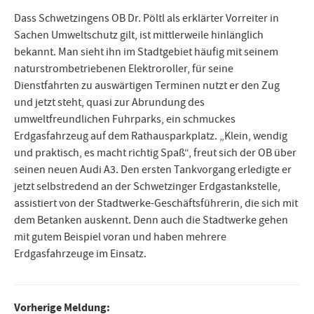
Dass Schwetzingens OB Dr. Pöltl als erklärter Vorreiter in
Sachen Umweltschutz gilt, ist mittlerweile hinlänglich
bekannt. Man sieht ihn im Stadtgebiet häufig mit seinem
naturstrombetriebenen Elektroroller, für seine
Dienstfahrten zu auswärtigen Terminen nutzt er den Zug
und jetzt steht, quasi zur Abrundung des
umweltfreundlichen Fuhrparks, ein schmuckes
Erdgasfahrzeug auf dem Rathausparkplatz. „Klein, wendig
und praktisch, es macht richtig Spaß“, freut sich der OB über
seinen neuen Audi A3. Den ersten Tankvorgang erledigte er
jetzt selbstredend an der Schwetzinger Erdgastankstelle,
assistiert von der Stadtwerke-Geschäftsführerin, die sich mit
dem Betanken auskennt. Denn auch die Stadtwerke gehen
mit gutem Beispiel voran und haben mehrere
Erdgasfahrzeuge im Einsatz.
Beitragsnavigation
Vorherige Meldung: