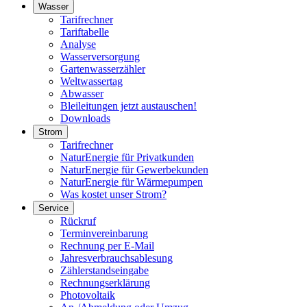
Wasser
Tarifrechner
Tariftabelle
Analyse
Wasserversorgung
Gartenwasserzähler
Weltwassertag
Abwasser
Bleileitungen jetzt austauschen!
Downloads
Strom
Tarifrechner
NaturEnergie für Privatkunden
NaturEnergie für Gewerbekunden
NaturEnergie für Wärmepumpen
Was kostet unser Strom?
Service
Rückruf
Terminvereinbarung
Rechnung per E-Mail
Jahresverbrauchsablesung
Zählerstandseingabe
Rechnungserklärung
Photovoltaik