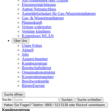
An-/Abmeldung oder Umzug
Einzugsermächtigung
Antrag Netzanschluss
Anmeldeformulare für Gas-/Wasserinstallateure
Gas- & Wasserinstallateure
Planauskunft
Vertrag widerrufen
Verträge kündigen
Kostenloses WLAN
Über Uns
Unser Fokus
Aktuell
Jobs
Ansprechpartner
Kundenzentrum
Bereitschaftsdienst
Organisationsstruktur
Kooperationspartner
Beschwerdestelle
BürgerEnergie
Suche
öffnen
Suche
Suche schließen
Haben Sie Fragen?
Telefon:
0800 / 513 5139
oder Rückruf vereinbaren.
Kundenzentrum