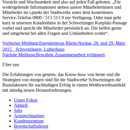
Vorsicht und Wachsamkeit sind also auf jeden Fall geboten. „Für
weitergehende Informationen stehen unsere Mitarbeiterinnen und
Mitarbeiter im i.punkt der Stadtwerke unter dem kostenlosen
Service-Telefon 0800 / 513 513 9 zur Verfügung. Oder man geht
kurz in unserem Kundenbüro in der Schwetzinger Kurpfalz-Passage
vorbei und spricht die Mitarbeiter persönlich an. Die helfen gerne
und umgehend bei allen Fragen und Unklarheiten weiter“.
Beitragsnavigation
Vorherige Meldung:
Energiemesse Rhein-Neckar, 28. und 29. März
2015 Schwetzingen, Lutherhaus
Nächste Meldung:
Bewährte Zusammenarbeit verlängert
Über uns
Die Erfahrungen von gestern, das Know-how von heute und die
Strategien von morgen sind für die Stadtwerke Schwetzingen die
Basisfaktoren für nachhaltigen Erfolg in einem Wettbewerbsumfeld
mit ständig neuen Herausforderungen.
Unser Fokus
Aktuell
Jobs
Ansprechpartner
Kundenzentrum
Bereitschaftsdienst