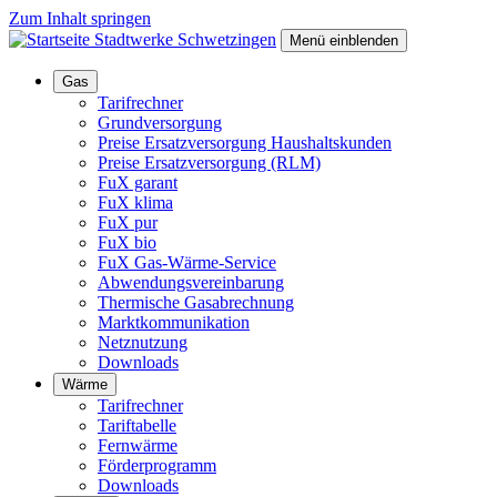
Zum Inhalt springen
Menü
einblenden
Gas
Tarifrechner
Grundversorgung
Preise Ersatzversorgung Haushaltskunden
Preise Ersatzversorgung (RLM)
FuX garant
FuX klima
FuX pur
FuX bio
FuX Gas-Wärme-Service
Abwendungsvereinbarung
Thermische Gasabrechnung
Marktkommunikation
Netznutzung
Downloads
Wärme
Tarifrechner
Tariftabelle
Fernwärme
Förderprogramm
Downloads