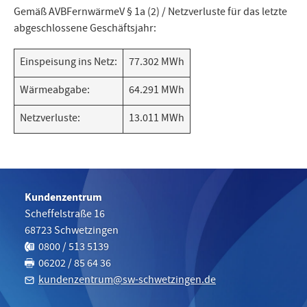
Gemäß AVBFernwärmeV § 1a (2) / Netzverluste für das letzte
abgeschlossene Geschäftsjahr:
Einspeisung ins Netz:
77.302 MWh
Wärmeabgabe:
64.291 MWh
Netzverluste:
13.011 MWh
Kundenzentrum
Scheffelstraße 16
68723
Schwetzingen
Telefon:
0800 / 513 5139
Fax:
06202 / 85 64 36
kundenzentrum@sw-schwetzingen.de