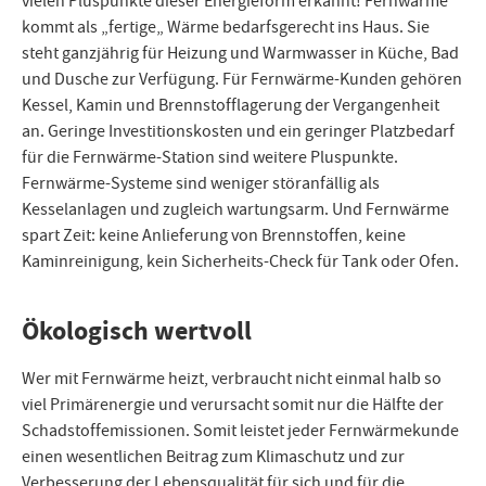
vielen Pluspunkte dieser Energieform erkannt! Fernwärme
kommt als „fertige„ Wärme bedarfsgerecht ins Haus. Sie
steht ganzjährig für Heizung und Warmwasser in Küche, Bad
und Dusche zur Verfügung. Für Fernwärme-Kunden gehören
Kessel, Kamin und Brennstofflagerung der Vergangenheit
an. Geringe Investitionskosten und ein geringer Platzbedarf
für die Fernwärme-Station sind weitere Pluspunkte.
Fernwärme-Systeme sind weniger störanfällig als
Kesselanlagen und zugleich wartungsarm. Und Fernwärme
spart Zeit: keine Anlieferung von Brennstoffen, keine
Kaminreinigung, kein Sicherheits-Check für Tank oder Ofen.
Ökologisch wertvoll
Wer mit Fernwärme heizt, verbraucht nicht einmal halb so
viel Primärenergie und verursacht somit nur die Hälfte der
Schadstoffemissionen. Somit leistet jeder Fernwärmekunde
einen wesentlichen Beitrag zum Klimaschutz und zur
Verbesserung der Lebensqualität für sich und für die