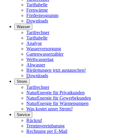
Tariftabelle
Fernwärme
Förderprogramm
Downloads
Wasser
Tarifrechner
Tariftabelle
Analyse
Wasserversorgung
Gartenwasserzähler
Weltwassertag
Abwasser
Bleileitungen jetzt austauschen!
Downloads
Strom
Tarifrechner
NaturEnergie für Privatkunden
NaturEnergie für Gewerbekunden
NaturEnergie für Wärmepumpen
Was kostet unser Strom?
Service
Rückruf
Terminvereinbarung
Rechnung per E-Mail