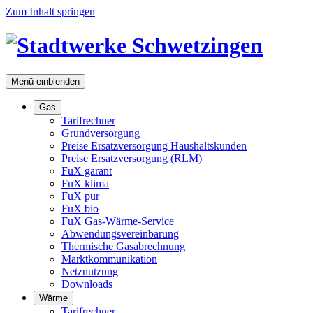
Zum Inhalt springen
Menü
einblenden
Gas
Tarifrechner
Grundversorgung
Preise Ersatzversorgung Haushaltskunden
Preise Ersatzversorgung (RLM)
FuX garant
FuX klima
FuX pur
FuX bio
FuX Gas-Wärme-Service
Abwendungsvereinbarung
Thermische Gasabrechnung
Marktkommunikation
Netznutzung
Downloads
Wärme
Tarifrechner