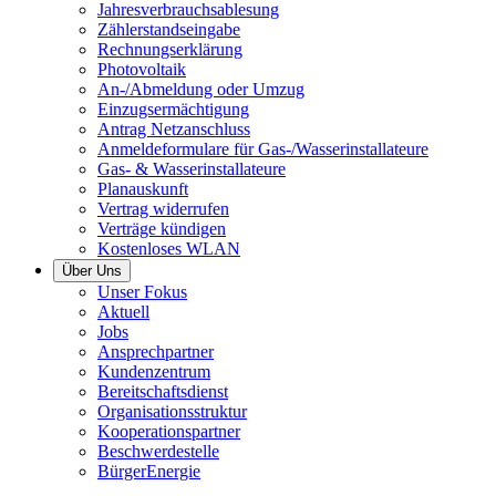
Jahresverbrauchsablesung
Zählerstandseingabe
Rechnungserklärung
Photovoltaik
An-/Abmeldung oder Umzug
Einzugsermächtigung
Antrag Netzanschluss
Anmeldeformulare für Gas-/Wasserinstallateure
Gas- & Wasserinstallateure
Planauskunft
Vertrag widerrufen
Verträge kündigen
Kostenloses WLAN
Über Uns
Unser Fokus
Aktuell
Jobs
Ansprechpartner
Kundenzentrum
Bereitschaftsdienst
Organisationsstruktur
Kooperationspartner
Beschwerdestelle
BürgerEnergie