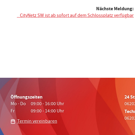
Nächste Meldung:
CityNetz SW ist ab sofort auf dem Schlossplatz verfügbar
Öffnungszeiten
24 S
Mo - Do
09:00 - 16:00 Uhr
06202
Fr
09:00 - 14:00 Uhr
Tech
06202
Termin vereinbaren