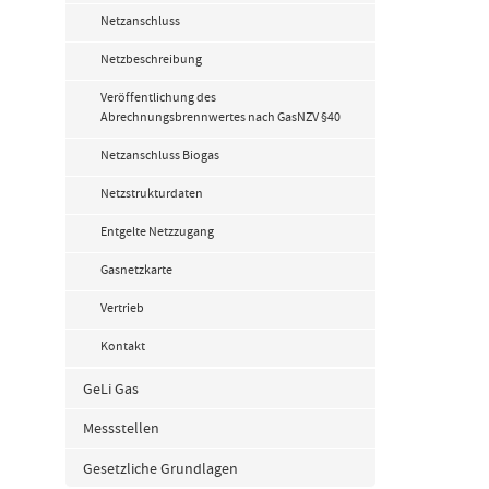
Netzanschluss
Netzbeschreibung
Veröffentlichung des
Abrechnungsbrennwertes nach GasNZV §40
Netzanschluss Biogas
Netzstrukturdaten
Entgelte Netzzugang
Gasnetzkarte
Vertrieb
Kontakt
GeLi Gas
Messstellen
Gesetzliche Grundlagen